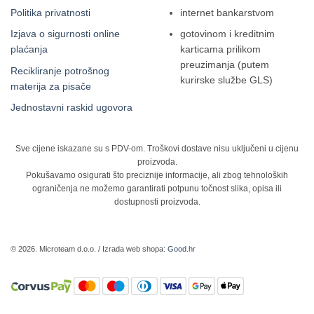
Politika privatnosti
internet bankarstvom
Izjava o sigurnosti online
gotovinom i kreditnim
plaćanja
karticama prilikom
preuzimanja (putem
Recikliranje potrošnog
kurirske službe GLS)
materija za pisače
Jednostavni raskid ugovora
Sve cijene iskazane su s PDV-om. Troškovi dostave nisu uključeni u cijenu
proizvoda.
Pokušavamo osigurati što preciznije informacije, ali zbog tehnoloških
ograničenja ne možemo garantirati potpunu točnost slika, opisa ili
dostupnosti proizvoda.
© 2026. Microteam d.o.o. / Izrada web shopa:
Good.hr