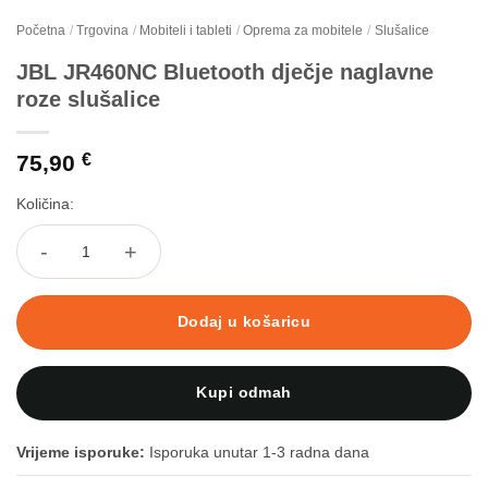
Početna
/
Trgovina
/
Mobiteli i tableti
/
Oprema za mobitele
/
Slušalice
JBL JR460NC Bluetooth dječje naglavne
roze slušalice
75,90
€
Količina:
JBL JR460NC Bluetooth dječje naglavne roze slušalice količina
Dodaj u košaricu
Kupi odmah
Vrijeme isporuke:
Isporuka unutar 1-3 radna dana