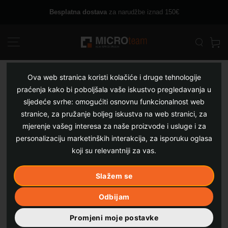
Skip
Besplatna dostava
za narudžbe iznad 150€
to
content
Ova web stranica koristi kolačiće i druge tehnologije
praćenja kako bi poboljšala vaše iskustvo pregledavanja u
sljedeće svrhe:
omogućiti osnovnu funkcionalnost web
stranice
,
za pružanje boljeg iskustva na web stranici
,
za
mjerenje vašeg interesa za naše proizvode i usluge i za
personalizaciju marketinških interakcija
,
za isporuku oglasa
koji su relevantniji za vas
.
Slažem se
Odbijam
Promjeni moje postavke