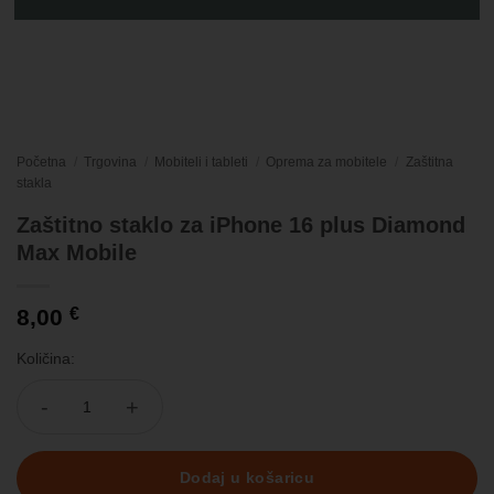
Početna
/
Trgovina
/
Mobiteli i tableti
/
Oprema za mobitele
/
Zaštitna
stakla
Zaštitno staklo za iPhone 16 plus Diamond
Max Mobile
8,00
€
Količina:
Zaštitno staklo za iPhone 16 plus Diamond Max Mobile količina
Dodaj u košaricu