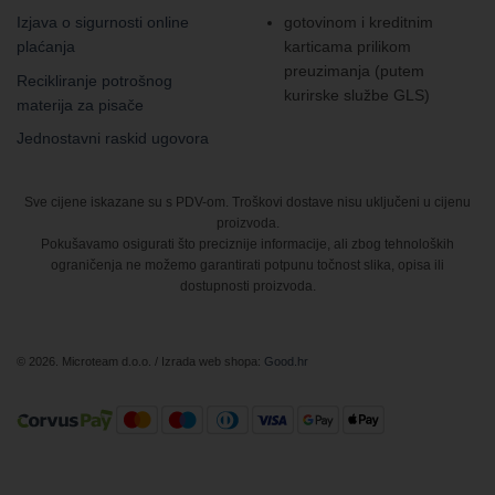
Izjava o sigurnosti online
gotovinom i kreditnim
plaćanja
karticama prilikom
preuzimanja (putem
Recikliranje potrošnog
kurirske službe GLS)
materija za pisače
Jednostavni raskid ugovora
Sve cijene iskazane su s PDV-om. Troškovi dostave nisu uključeni u cijenu
proizvoda.
Pokušavamo osigurati što preciznije informacije, ali zbog tehnoloških
ograničenja ne možemo garantirati potpunu točnost slika, opisa ili
dostupnosti proizvoda.
© 2026. Microteam d.o.o. / Izrada web shopa:
Good.hr