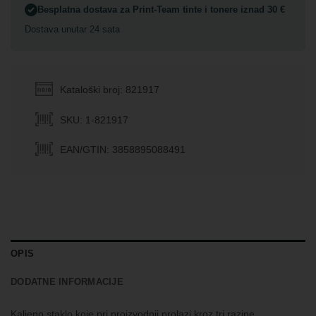
Besplatna dostava za Print-Team tinte i tonere iznad 30 €
Dostava unutar 24 sata
Kataloški broj: 821917
SKU: 1-821917
EAN/GTIN: 3858895088491
OPIS
DODATNE INFORMACIJE
Kaljeno staklo koje pri proizvodnji prolazi kroz tri razine