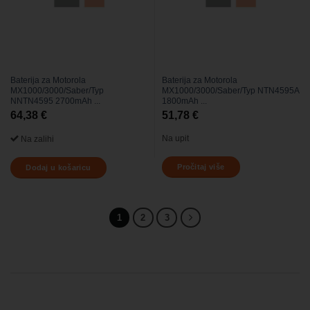
Baterija za Motorola
Baterija za Motorola
MX1000/3000/Saber/Typ
MX1000/3000/Saber/Typ NTN4595A
NNTN4595 2700mAh ...
1800mAh ...
64,38
€
51,78
€
Na upit
Na zalihi
Pročitaj više
Dodaj u košaricu
1
2
3