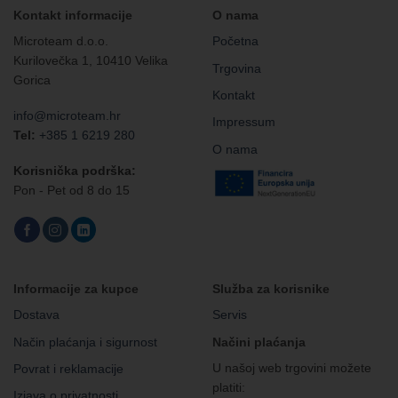
Kontakt informacije
O nama
Microteam d.o.o.
Početna
Kurilovečka 1, 10410 Velika
Trgovina
Gorica
Kontakt
info@microteam.hr
Impressum
Tel:
+385 1 6219 280
O nama
Korisnička podrška:
Pon - Pet od 8 do 15
Informacije za kupce
Služba za korisnike
Dostava
Servis
Način plaćanja i sigurnost
Načini plaćanja
U našoj web trgovini možete
Povrat i reklamacije
platiti:
Izjava o privatnosti