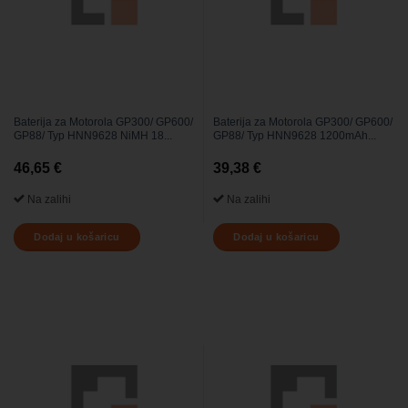
Baterija za Motorola GP300/ GP600/
Baterija za Motorola GP300/ GP600/
GP88/ Typ HNN9628 NiMH 18...
GP88/ Typ HNN9628 1200mAh...
46,65
€
39,38
€
Na zalihi
Na zalihi
Dodaj u košaricu
Dodaj u košaricu