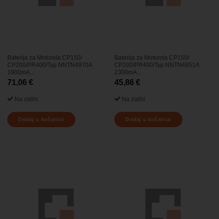
Baterija za Motorola CP150/
Baterija za Motorola CP150/
CP200/PR400/Typ NNTN4970A
CP200/PR400/Typ NNTN4851A
1900mA...
2300mA...
71,06
€
45,86
€
Na zalihi
Na zalihi
Dodaj u košaricu
Dodaj u košaricu