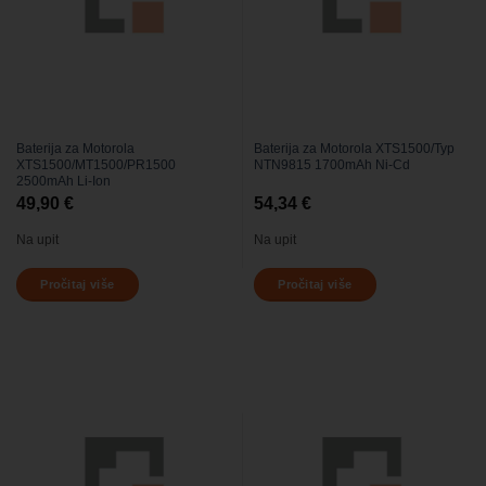
Baterija za Motorola
Baterija za Motorola XTS1500/Typ
XTS1500/MT1500/PR1500
NTN9815 1700mAh Ni-Cd
2500mAh Li-Ion
49,90
€
54,34
€
Na upit
Na upit
Pročitaj više
Pročitaj više