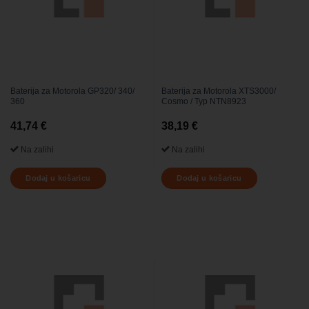
Baterija za Motorola GP320/ 340/
Baterija za Motorola XTS3000/
360
Cosmo / Typ NTN8923
41,74
€
38,19
€
Na zalihi
Na zalihi
Dodaj u košaricu
Dodaj u košaricu