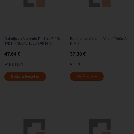
Baterija za Motorola Radius P110/
Baterija za Motorola Visar 1200mAh
Typ HNN8148 1800mAh NiMH
NiMH
47,64
€
37,30
€
Na upit
Na zalihi
Pročitaj više
Dodaj u košaricu