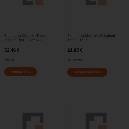
Baterija za Motorola Tetras
Baterija za Motorola Talkabout
MTP850/Typ FTN6574B
T5300- T5950
52,46
€
21,85
€
Na upit
Na zalihi
Pročitaj više
Dodaj u košaricu