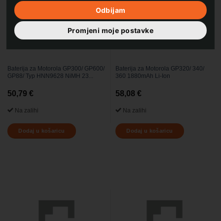
Odbijam
Promjeni moje postavke
Baterija za Motorola GP300/ GP600/
Baterija za Motorola GP320/ 340/
GP88/ Typ HNN9628 NiMH 23...
360 1880mAh Li-Ion
50,79
€
58,08
€
Na zalihi
Na zalihi
Dodaj u košaricu
Dodaj u košaricu