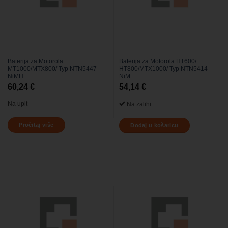
Baterija za Motorola
Baterija za Motorola HT600/
MT1000/MTX800/ Typ NTN5447
HT800/MTX1000/ Typ NTN5414
NiMH
NiM...
60,24
€
54,14
€
Na upit
Na zalihi
Pročitaj više
Dodaj u košaricu