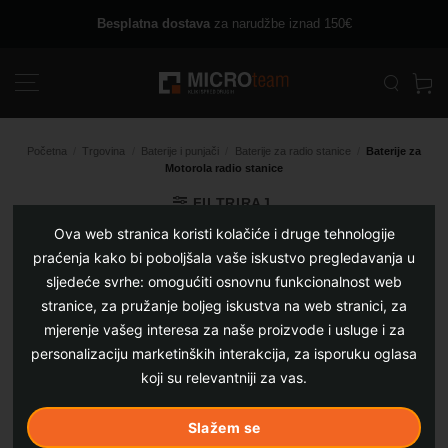
Skip
Besplatna dostava
za narudžbe iznad 150€
to
content
Početna
/
Trgovina
/
Baterije i punjači
/
Baterije za radio stanice
/
Baterije za
Motorola radio stanice
FILTRIRAJ
Ova web stranica koristi kolačiće i druge tehnologije
praćenja kako bi poboljšala vaše iskustvo pregledavanja u
sljedeće svrhe:
omogućiti osnovnu funkcionalnost web
stranice
,
za pružanje boljeg iskustva na web stranici
,
za
mjerenje vašeg interesa za naše proizvode i usluge i za
personalizaciju marketinških interakcija
,
za isporuku oglasa
koji su relevantniji za vas
.
Slažem se