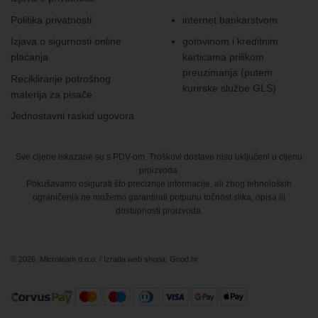
Politika privatnosti
internet bankarstvom
Izjava o sigurnosti online
gotovinom i kreditnim
plaćanja
karticama prilikom
preuzimanja (putem
Recikliranje potrošnog
kurirske službe GLS)
materija za pisače
Jednostavni raskid ugovora
Sve cijene iskazane su s PDV-om. Troškovi dostave nisu uključeni u cijenu
proizvoda.
Pokušavamo osigurati što preciznije informacije, ali zbog tehnoloških
ograničenja ne možemo garantirati potpunu točnost slika, opisa ili
dostupnosti proizvoda.
© 2026. Microteam d.o.o. / Izrada web shopa:
Good.hr