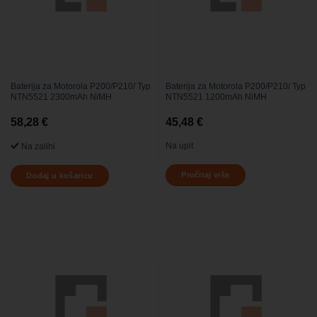
Baterija za Motorola P200/P210/ Typ
Baterija za Motorola P200/P210/ Typ
NTN5521 2300mAh NiMH
NTN5521 1200mAh NiMH
58,28
€
45,48
€
Na upit
Na zalihi
Pročitaj više
Dodaj u košaricu