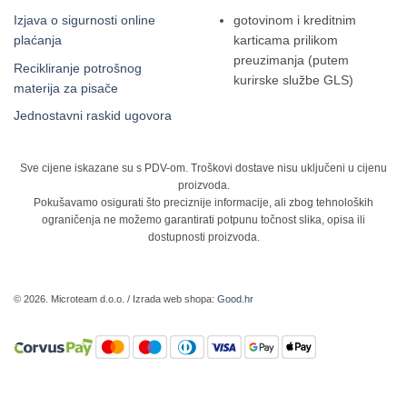
Izjava o sigurnosti online
gotovinom i kreditnim
plaćanja
karticama prilikom
preuzimanja (putem
Recikliranje potrošnog
kurirske službe GLS)
materija za pisače
Jednostavni raskid ugovora
Sve cijene iskazane su s PDV-om. Troškovi dostave nisu uključeni u cijenu
proizvoda.
Pokušavamo osigurati što preciznije informacije, ali zbog tehnoloških
ograničenja ne možemo garantirati potpunu točnost slika, opisa ili
dostupnosti proizvoda.
© 2026. Microteam d.o.o. / Izrada web shopa:
Good.hr