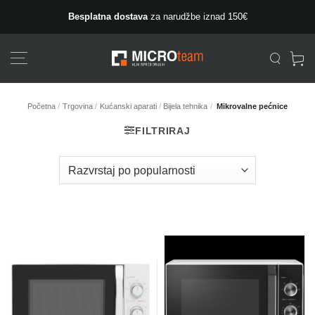
Skip
Besplatna dostava
za narudžbe iznad 150€
to
content
Početna
/
Trgovina
/
Kućanski aparati
/
Bijela tehnika
/
Mikrovalne pećnice
FILTRIRAJ