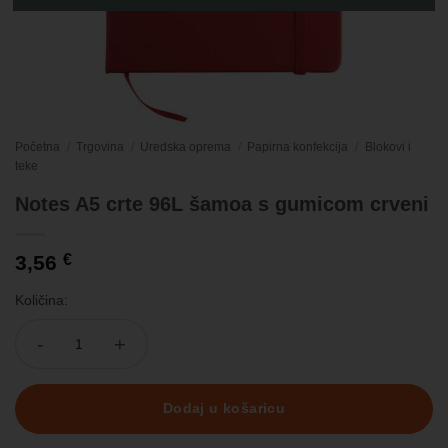
Početna
/
Trgovina
/
Uredska oprema
/
Papirna konfekcija
/
Blokovi i
teke
Notes A5 crte 96L šamoa s gumicom crveni
3,56
€
Količina:
Notes A5 crte 96L šamoa s gumicom crveni količina
Dodaj u košaricu