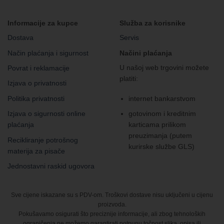
Informacije za kupce
Služba za korisnike
Dostava
Servis
Način plaćanja i sigurnost
Načini plaćanja
U našoj web trgovini možete
Povrat i reklamacije
platiti:
Izjava o privatnosti
Politika privatnosti
internet bankarstvom
Izjava o sigurnosti online
gotovinom i kreditnim
plaćanja
karticama prilikom
preuzimanja (putem
Recikliranje potrošnog
kurirske službe GLS)
materija za pisače
Jednostavni raskid ugovora
Sve cijene iskazane su s PDV-om. Troškovi dostave nisu uključeni u cijenu
proizvoda.
Pokušavamo osigurati što preciznije informacije, ali zbog tehnoloških
ograničenja ne možemo garantirati potpunu točnost slika, opisa ili