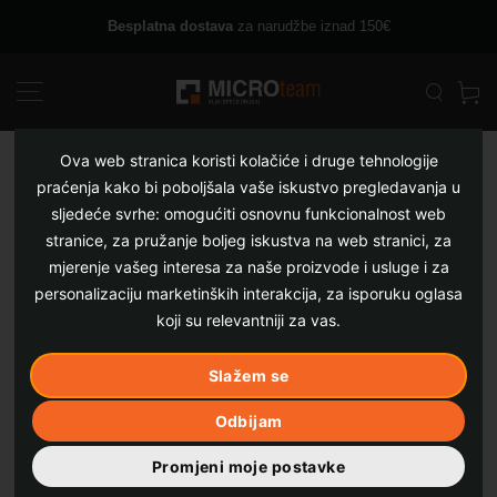
Skip
Besplatna dostava
za narudžbe iznad 150€
to
content
Ova web stranica koristi kolačiće i druge tehnologije
praćenja kako bi poboljšala vaše iskustvo pregledavanja u
sljedeće svrhe:
omogućiti osnovnu funkcionalnost web
stranice
,
za pružanje boljeg iskustva na web stranici
,
za
mjerenje vašeg interesa za naše proizvode i usluge i za
personalizaciju marketinških interakcija
,
za isporuku oglasa
koji su relevantniji za vas
.
Slažem se
Odbijam
Promjeni moje postavke