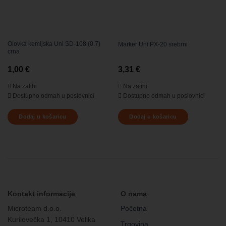
Olovka kemijska Uni SD-108 (0.7)
Marker Uni PX-20 srebrni
crna
1,00
€
3,31
€
Na zalihi
Na zalihi
Dostupno odmah u poslovnici
Dostupno odmah u poslovnici
Dodaj u košaricu
Dodaj u košaricu
Kontakt informacije
O nama
Microteam d.o.o.
Početna
Kurilovečka 1, 10410 Velika
Trgovina