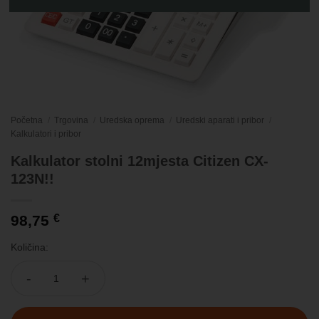
Početna
/
Trgovina
/
Uredska oprema
/
Uredski aparati i pribor
/
Kalkulatori i pribor
Kalkulator stolni 12mjesta Citizen CX-
123N!!
98,75
€
Količina:
Kalkulator stolni 12mjesta Citizen CX-123N!! količina