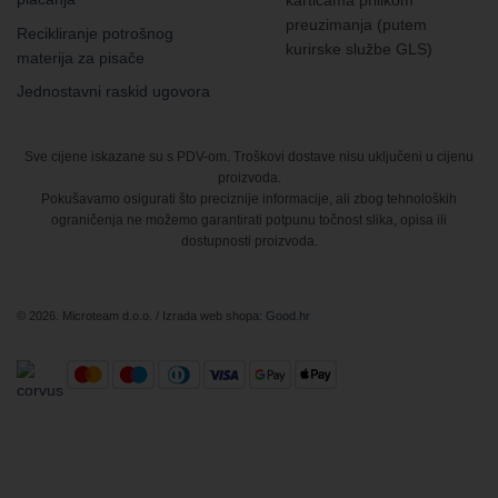
preuzimanja (putem
Recikliranje potrošnog
kurirske službe GLS)
materija za pisače
Jednostavni raskid ugovora
Sve cijene iskazane su s PDV-om. Troškovi dostave nisu uključeni u cijenu
proizvoda.
Pokušavamo osigurati što preciznije informacije, ali zbog tehnoloških
ograničenja ne možemo garantirati potpunu točnost slika, opisa ili
dostupnosti proizvoda.
© 2026. Microteam d.o.o. / Izrada web shopa:
Good.hr