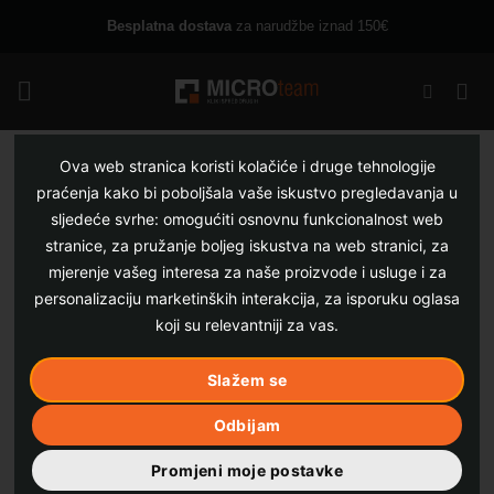
Skip
Besplatna dostava
za narudžbe iznad 150€
to
content
Ova web stranica koristi kolačiće i druge tehnologije
praćenja kako bi poboljšala vaše iskustvo pregledavanja u
sljedeće svrhe:
omogućiti osnovnu funkcionalnost web
stranice
,
za pružanje boljeg iskustva na web stranici
,
za
mjerenje vašeg interesa za naše proizvode i usluge i za
personalizaciju marketinških interakcija
,
za isporuku oglasa
koji su relevantniji za vas
.
Slažem se
Odbijam
Promjeni moje postavke