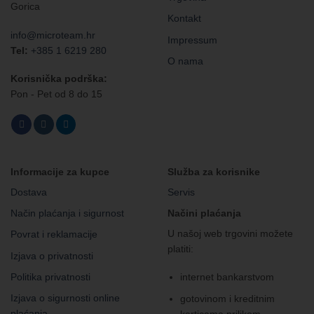
Gorica
Kontakt
info@microteam.hr
Impressum
Tel:
+385 1 6219 280
O nama
Korisnička podrška:
Pon - Pet od 8 do 15
Informacije za kupce
Služba za korisnike
Dostava
Servis
Način plaćanja i sigurnost
Načini plaćanja
U našoj web trgovini možete
Povrat i reklamacije
platiti:
Izjava o privatnosti
Politika privatnosti
internet bankarstvom
Izjava o sigurnosti online
gotovinom i kreditnim
plaćanja
karticama prilikom