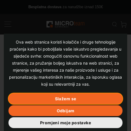
Skip
Besplatna dostava
za narudžbe iznad 150€
to
content
Ova web stranica koristi kolačiće i druge tehnologije
praćenja kako bi poboljšala vaše iskustvo pregledavanja u
sljedeće svrhe:
omogućiti osnovnu funkcionalnost web
stranice
,
za pružanje boljeg iskustva na web stranici
,
za
mjerenje vašeg interesa za naše proizvode i usluge i za
personalizaciju marketinških interakcija
,
za isporuku oglasa
koji su relevantniji za vas
.
Slažem se
Odbijam
Promjeni moje postavke