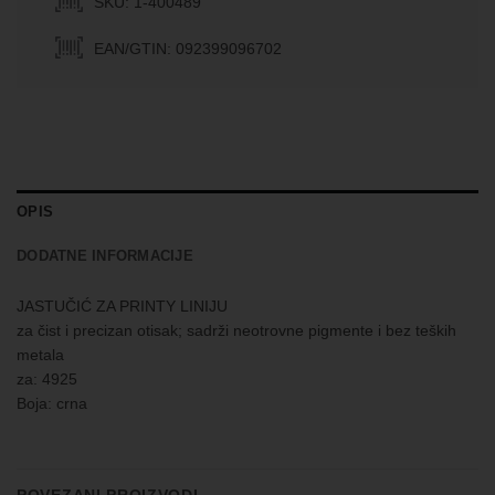
SKU: 1-400489
EAN/GTIN: 092399096702
OPIS
DODATNE INFORMACIJE
JASTUČIĆ ZA PRINTY LINIJU
za čist i precizan otisak; sadrži neotrovne pigmente i bez teških
metala
za: 4925
Boja: crna