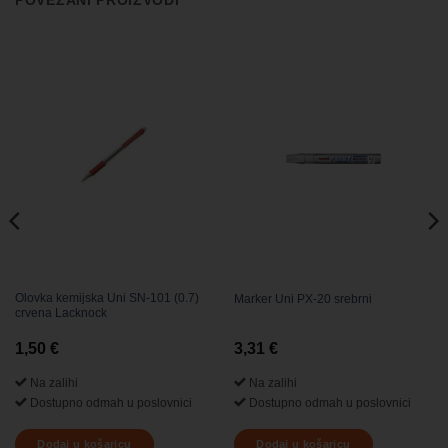
POVEZANI PROIZVODI
Olovka kemijska Uni SN-101 (0.7)
Marker Uni PX-20 srebrni
crvena Lacknock
1,50
€
3,31
€
Na zalihi
Na zalihi
Dostupno odmah u poslovnici
Dostupno odmah u poslovnici
Dodaj u košaricu
Dodaj u košaricu