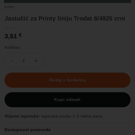
Početna
/
Trgovina
/
Uredska oprema
/
Uredski aparati i pribor
/
Žigovi i
pribor
Jastučić za Printy liniju Trodat 6/4925 crni
3,51
€
Količina:
Jastučić za Printy liniju Trodat 6/4925 crni količina
Dodaj u košaricu
Kupi odmah
Vrijeme isporuke:
Isporuka unutar 1-3 radna dana
Dostupnost proizvoda