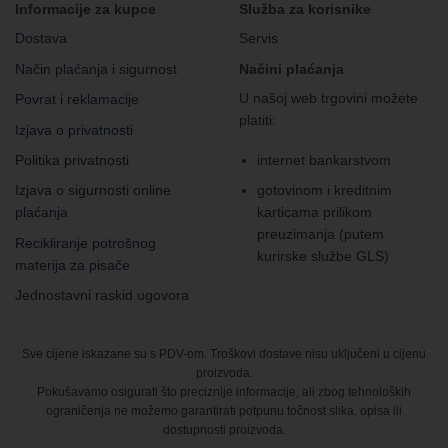
Informacije za kupce
Služba za korisnike
Dostava
Servis
Način plaćanja i sigurnost
Načini plaćanja
U našoj web trgovini možete
Povrat i reklamacije
platiti:
Izjava o privatnosti
Politika privatnosti
internet bankarstvom
Izjava o sigurnosti online
gotovinom i kreditnim
plaćanja
karticama prilikom
preuzimanja (putem
Recikliranje potrošnog
kurirske službe GLS)
materija za pisače
Jednostavni raskid ugovora
Sve cijene iskazane su s PDV-om. Troškovi dostave nisu uključeni u cijenu
proizvoda.
Pokušavamo osigurati što preciznije informacije, ali zbog tehnoloških
ograničenja ne možemo garantirati potpunu točnost slika, opisa ili
dostupnosti proizvoda.